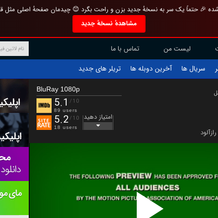
تازه و منحصر به فرد بازطراحی شده 🎉 حتماً یک سر به نسخهٔ جدید بزن و راحت بگرد 
مشاهدهٔ نسخهٔ جدید
تماس با ما
لیست من
تریلر های جدید
آخرین دوبله ها
سریال ها
ف
BluRay 1080p
ب
5.1
/10
89 users
امتیاز دهید
5.2
/10
18 users
رازآلود