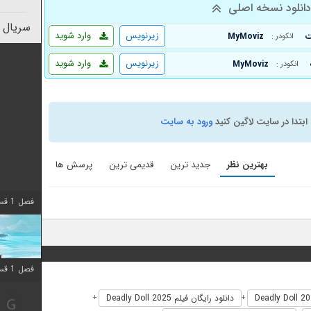
انلود نسخه اصلی
سریال 
زیرنویس
وارد شوید
MyMoviz
انکودر :
زیرنویس
وارد شوید
MyMoviz
انکودر :
ابتدا در سایت لاگین کنید
ورود به سایت
بهترین نظر
جدید ترین
قدیمی ترین
پرسش ها
فصل 1 قسمت 10 اضافه شد
فصل 1 قسمت 10 اضافه شد
دانلود رایگان فیلم Deadly Doll 2025
+
+