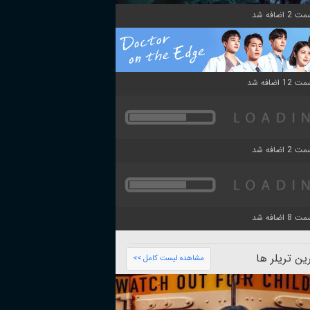
ن تریلر ها
مشاهده لیست کامل >>