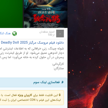
ay
deo
امتیاز منتقدان
هنگ کنگ
-
از 100
دانلود فیلم عروسک مرگبار Deadly Doll 2025
شوئه چینگ، زنی خرافاتی که به اطلاعات اینترنتی 
دچار اندوهی عمیق می‌شود. او از طریق اینترنت زنی 
پسرش در آن حلول کرده به خانه می‌آورد؛ اما پس از 
کارگردانی:
ستارگان:
📡 فعالسازی لینک سوم
🔒 این قابلیت فقط برای
کاربران ویژه
لینک‌های این فیلم با CDN اختصاصی ایران را ثبت کنید و دقایقی بعد به لینک سوم آن دسترسی خواهید داشت