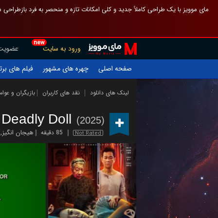
 چیدمان صفحهٔ اصلی مثل قبل مانده تا گم نشوی ، و اگر ظاهر تازه‌تری می‌خواهی
new
عضویت
ورود به سایت
یلم های برتر
چهره های مشهور
صفحه اصلی
ازیگران و عوامل
نقد های کاربران
لینک های دانلود
Deadly Doll
(2025)
,
هیجان انگیز
85 دقیقه
Not Rated