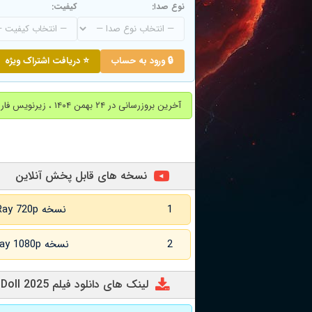
نوع صدا:
کیفیت:
🔒 ورود به حساب
⭐ دریافت اشتراک ویژه
آخرین بروزرسانی در ۲۴ بهمن ۱۴۰۴ ، زیرنویس فارسی اضافه شد.
نسخه های قابل پخش آنلاین
1
نسخه BluRay 720p زبان اصلی
2
نسخه BluRay 1080p زبان اصلی
لینک های دانلود فیلم Deadly Doll 2025